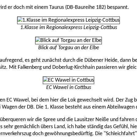
 wird er doch mit einem Taurus (DB-Baureihe 182) bespannt.
1.Klasse im Regionalexpress Leipzig-Cottbus
Blick auf Torgau an der Elbe
s aufregend, es geht zunächst durch die Dübener Heide, dann be
usitz. Mit Falkenberg und Doberlug-Kirchhain passieren wir gle
EC Wawel in Cottbus
den EC Wawel, bei dem hier die Lok gewechselt wird. Der Zug 
i Wagen der DB. Die 1. Klasse besteht aus einem Abteilwagen 
überqueren wir die Spree und die Lausitzer Neiße und fahren 
es sehr gemächlich übers Land, ich habe ständig das Gefühl, hier
Fernverkehrszug doch gewöhnungsbedürftig. Die "Schleichfahrt"