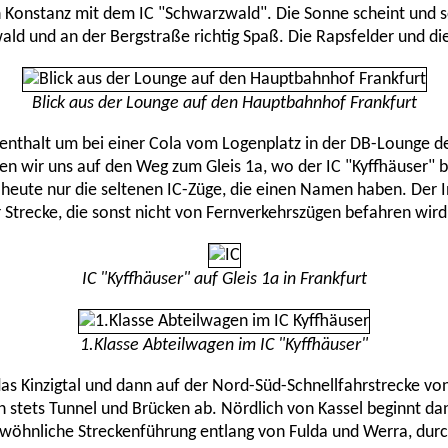
 in Konstanz mit dem IC "Schwarzwald". Die Sonne scheint und
d und an der Bergstraße richtig Spaß. Die Rapsfelder und di
Blick aus der Lounge auf den Hauptbahnhof Frankfurt
ufenthalt um bei einer Cola vom Logenplatz in der DB-Lounge
n wir uns auf den Weg zum Gleis 1a, wo der IC "Kyffhäuser" b
heute nur die seltenen IC-Züge, die einen Namen haben. Der In
 Strecke, die sonst nicht von Fernverkehrszügen befahren wird
IC "Kyffhäuser" auf Gleis 1a in Frankfurt
1.Klasse Abteilwagen im IC "Kyffhäuser"
das Kinzigtal und dann auf der Nord-Süd-Schnellfahrstrecke vo
h stets Tunnel und Brücken ab. Nördlich von Kassel beginnt dan
wöhnliche Streckenführung entlang von Fulda und Werra, durch